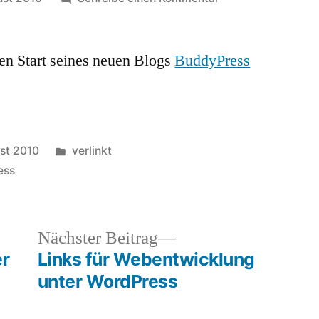
verlinkt:
Tipps,
en Start seines neuen Blogs
BuddyPress
Tricks,
Plugins
und
Themes
für
Veröffentlicht
st 2010
verlinkt
BuddyPress:
in
ess
bp-
tutorials.de
heriger
Nächster
Nächster Beitrag
rag:
Beitrag:
er
Links für Webentwicklung
unter WordPress