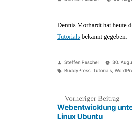
von
Dennis Morhardt hat heute d
Tutorials
bekannt gegeben.
Veröffentlicht
Steffen Peschel
30. Augu
von
Schlagwörter:
BuddyPress
,
Tutorials
,
WordPr
Vor
Vorheriger Beitrag
Beit
Webentwicklung unt
Beitragsnavigation
Linux Ubuntu